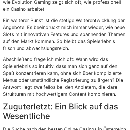
wie Evolution Gaming zeigt sich oft, wie professionell
ein Casino arbeitet.
Ein weiterer Punkt ist die stetige Weiterentwicklung der
Angebote. Es beeindruckt mich immer wieder, wie neue
Slots mit innovativen Features und spannenden Themen
auf den Markt kommen. So bleibt das Spielerlebnis
frisch und abwechslungsreich.
Abschließend frage ich mich oft: Wann wird das
Spielerlebnis so intuitiv, dass man sich ganz auf den
Spaß konzentrieren kann, ohne sich über komplizierte
Menüs oder umständliche Registrierung zu ärgern? Die
Antwort liegt zweifellos bei den Anbietern, die klare
Strukturen mit hochwertigem Content kombinieren.
Zuguterletzt: Ein Blick auf das
Wesentliche
Die Suche nach den besten Online Casinos in Österreich