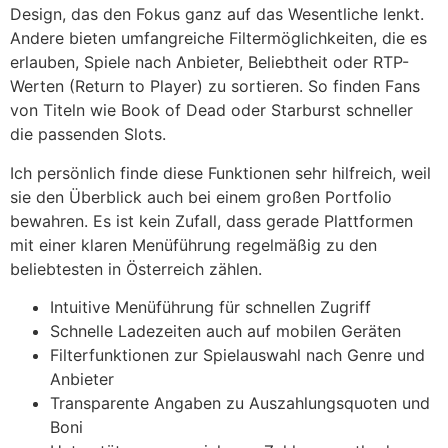
Design, das den Fokus ganz auf das Wesentliche lenkt.
Andere bieten umfangreiche Filtermöglichkeiten, die es
erlauben, Spiele nach Anbieter, Beliebtheit oder RTP-
Werten (Return to Player) zu sortieren. So finden Fans
von Titeln wie Book of Dead oder Starburst schneller
die passenden Slots.
Ich persönlich finde diese Funktionen sehr hilfreich, weil
sie den Überblick auch bei einem großen Portfolio
bewahren. Es ist kein Zufall, dass gerade Plattformen
mit einer klaren Menüführung regelmäßig zu den
beliebtesten in Österreich zählen.
Intuitive Menüführung für schnellen Zugriff
Schnelle Ladezeiten auch auf mobilen Geräten
Filterfunktionen zur Spielauswahl nach Genre und
Anbieter
Transparente Angaben zu Auszahlungsquoten und
Boni