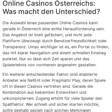
Online Casinos Österreichs:
Was macht den Unterschied?
Die Auswahl eines passenden Online Casinos kann
gerade in Österreich eine echte Herausforderung sein.
Das Angebot ist breit gefächert, und nicht jede
Plattform überzeugt durch Benutzerfreundlichkeit oder
Transparenz. Umso wichtiger ist es, ein Portal zu finden,
das mit klarer Navigation und einem schnellen Einstieg
punktet. Nur so lässt sich Zeit sparen und das
Spielerlebnis von vornherein angenehm gestalten.
Ein weiterer entscheidender Faktor sind etablierte
Anbieter wie NetEnt oder Pragmatic Play, deren Spiele
oft in diesen Casinos vertreten sind. Gerade die
Kombination aus bekannten Entwicklern und
unkompliziertem Zugang erhöht für viele Spieler den
Spaßfaktor. Wer schnell und sicher starten möchte,
sollte deshalb gezielt nach solchen Merkmalen