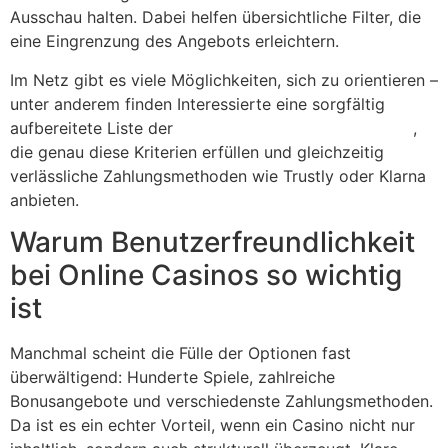
Ausschau halten. Dabei helfen übersichtliche Filter, die
eine Eingrenzung des Angebots erleichtern.
Im Netz gibt es viele Möglichkeiten, sich zu orientieren –
unter anderem finden Interessierte eine sorgfältig
aufbereitete Liste der
beste online casinos österreich
,
die genau diese Kriterien erfüllen und gleichzeitig
verlässliche Zahlungsmethoden wie Trustly oder Klarna
anbieten.
Warum Benutzerfreundlichkeit
bei Online Casinos so wichtig
ist
Manchmal scheint die Fülle der Optionen fast
überwältigend: Hunderte Spiele, zahlreiche
Bonusangebote und verschiedenste Zahlungsmethoden.
Da ist es ein echter Vorteil, wenn ein Casino nicht nur